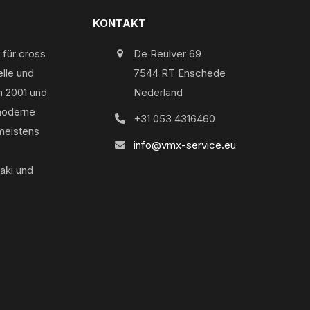
KONTAKT
 für cross
De Reulver 69
elle und
7544 RT Enschede
n 2001 und
Nederland
 moderne
+31 053 4316460
meistens
info@vmx-service.eu
aki und