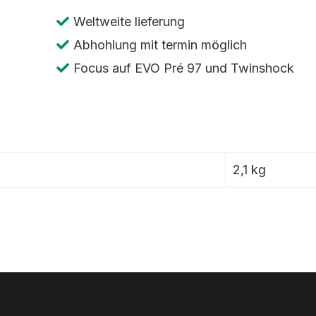
Kawasaki
Weltweite lieferung
KDX
Abhohlung mit termin möglich
175
Focus auf EVO Pré 97 und Twinshock
250
420
kotflugel
hinten
Menge
2,1 kg