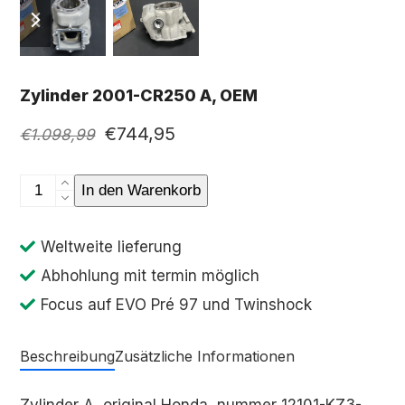
previous
next
slide
slide
Zylinder 2001-CR250 A, OEM
Ursprünglicher
Aktueller
€
744,95
€
1.098,99
Preis
Preis
war:
ist:
Zylinder
In den Warenkorb
€1.098,99
€744,95.
2001-
CR250
Weltweite lieferung
A,
Abhohlung mit termin möglich
OEM
Focus auf EVO Pré 97 und Twinshock
Menge
Beschreibung
Zusätzliche Informationen
Zylinder A, original Honda, nummer 12101-KZ3-