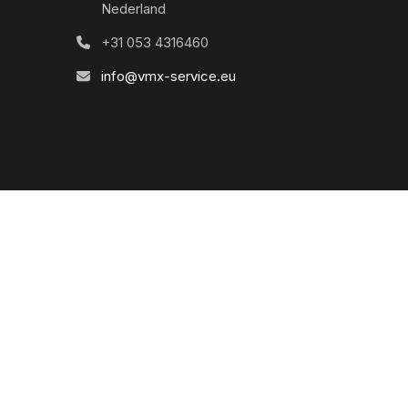
Nederland
+31 053 4316460
info@vmx-service.eu
SERVICE
Mein Account
Praktische information
Algemeine bedingungen (Nur NL da dies
unseren sitz ist)
Datenschutz