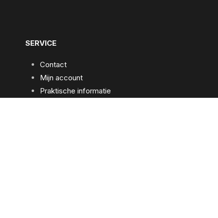
SERVICE
Contact
Mijn account
Praktische informatie
Algemene voorwaarden
Privacybeleid
BETAAL VEILIG EN SNEL