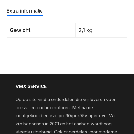
Extra informatie
Gewicht
2,1 kg
VMX SERVICE
Op de site vind u onderdelen die wij leveren voor
cross- en enduro motoren. Met name
luchtgekoeld en evo pre90/pre95/super evo. Wij
zijn begonnen in 2001 en het aanbod wordt nog
steeds uitgebreid. Ook onderdelen voor moderne