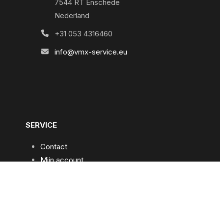
7544 RT Enschede
Nederland
+31 053 4316460
info@vmx-service.eu
SERVICE
Contact
Mijn account
Praktische informatie
Algemene voorwaarden
Privacybeleid