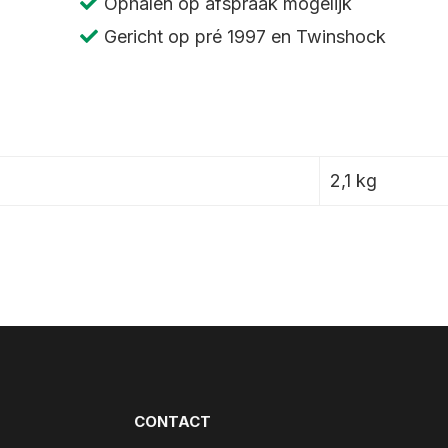
Ophalen op afspraak mogelijk
-
Gericht op pré 1997 en Twinshock
490,
1980
aantal
2,1 kg
CONTACT