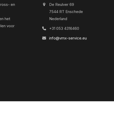
cross- en
De Reulver 69
7544 RT Enschede
en het
Nederland
len voor
+31 053 4316460
info@vmx-service.eu