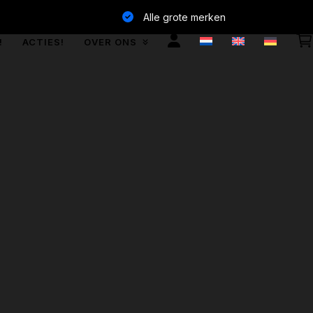
Alle grote merken
!
ACTIES!
OVER ONS