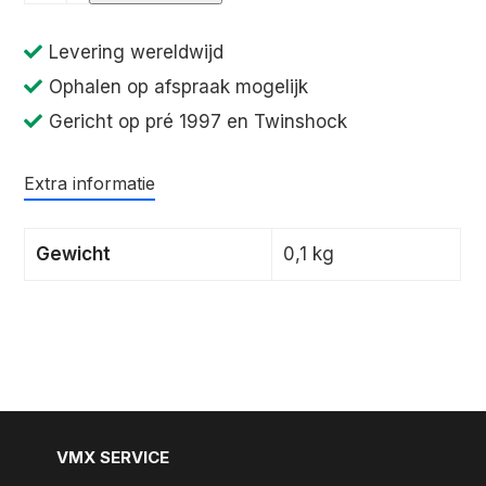
reeds
RM125
Levering wereldwijd
87-
Ophalen op afspraak mogelijk
88
Gericht op pré 1997 en Twinshock
aantal
Extra informatie
Gewicht
0,1 kg
VMX SERVICE