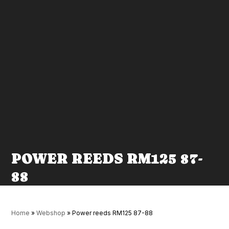
POWER REEDS RM125 87-
88
Home
»
Webshop
»
Power reeds RM125 87-88