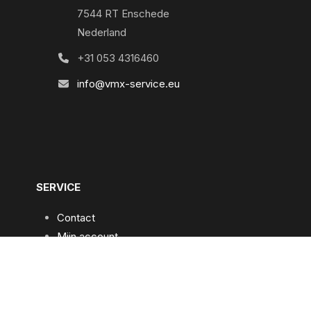
7544 RT Enschede
Nederland
+31 053 4316460
info@vmx-service.eu
SERVICE
Contact
Mijn account
Praktische informatie
Algemene voorwaarden
Privacybeleid