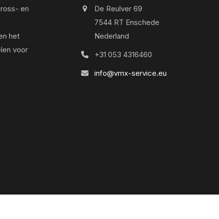
cross- en
De Reulver 69
7544 RT Enschede
en het
Nederland
len voor
+31 053 4316460
info@vmx-service.eu