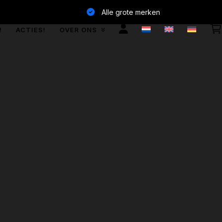
Alle grote merken
!
ACTIES!
OVER ONS