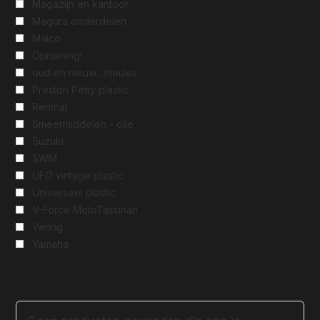
Magazijn en kantoor.
Magura onderdelen
Maico
Opruiming!
oud en nieuw....nieuws
Preston Petty plastic
Renthal
Smeermiddelen - olie
Suzuki
SWM
UFO vintage plastic
Universeel plastic
V-Force MotoTassinari
Vering
Yamaha