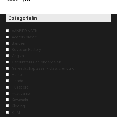
Home
»
Boyesen
Categorieën
AANBIEDINGEN
Acerbis plastic
Banden
Boyesen Factory
Cagiva
Carburateurs en onderdelen
Gereedschaptassen- classic enduro
Home
Honda
Husaberg
Husqvarna
Kawasaki
Kleding
KTM