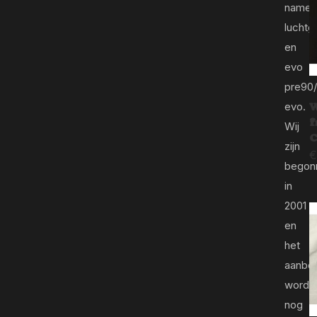
name
luchtg
en
evo
pre90
evo.
W
f
Wij
C
zijn
€
begon
in
2001
en
het
aanbo
wordt
nog