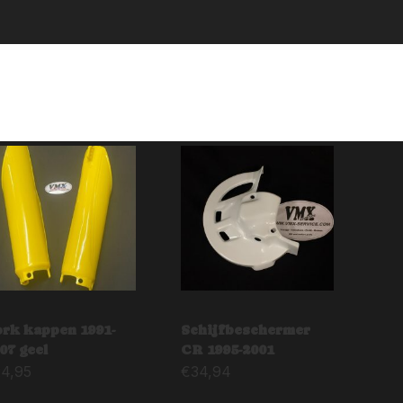
rk kappen 1991-
Schijfbeschermer
07 geel
CR 1995-2001
24,95
€
34,94