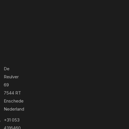
De
Reulver
69
7544 RT
Enschede
Nederland
+31 053
4316460