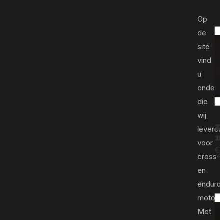
Op
de
site
vind
u
onder
die
wij
Z
levere
1
voor
€
cross-
en
endur
motor
Met