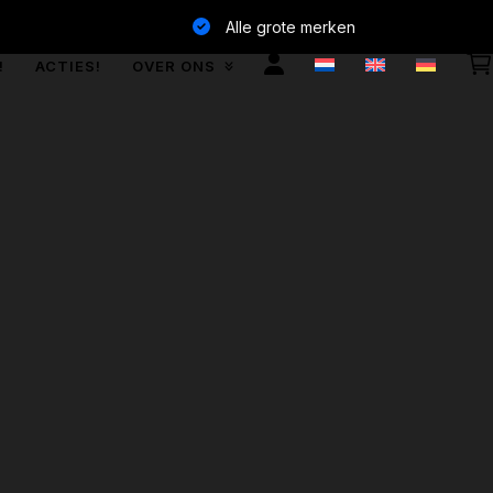
Alle grote merken
!
ACTIES!
OVER ONS