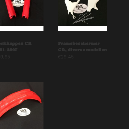
orkkappen CR
Framebeschermer
91- 2007
CR, diverse modellen
29,95
€
29,45