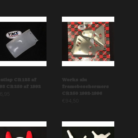
atlap CR125 af
Works alu
93 CR250 af 1992
framebeschermers
CR250 1992-1996
6,95
€
94,50