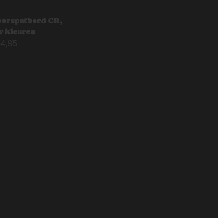
orspatbord CR,
v kleuren
24,95