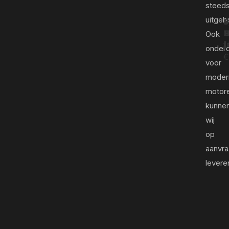
steed
uitgeb
S
H
Ook
j
onder
€
voor
moder
motor
kunne
wij
op
aanvr
levere