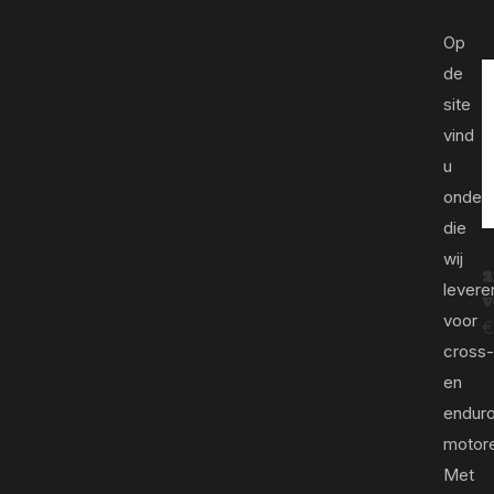
Op
de
site
vind
u
onder
die
wij
2
levere
v
voor
€
cross-
en
endur
motor
Met