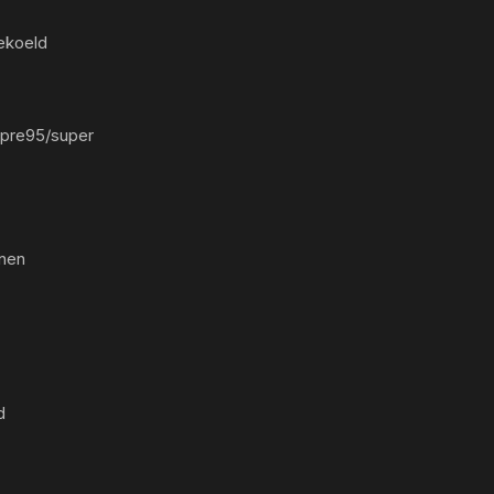
ekoeld
/pre95/super
nen
d