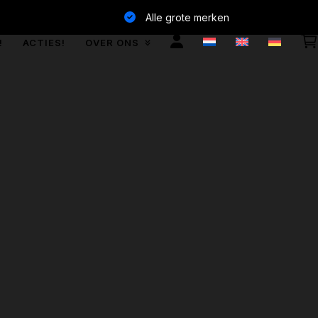
Alle grote merken
!
ACTIES!
OVER ONS