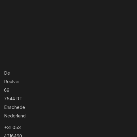
De
Reulver
69
7544 RT
Enschede
Nederland
+31 053
4316460