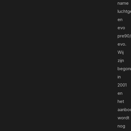
name
luchtg
en
evo
pre90
evo.
Wij
zijn
begon
in
2001
en
het
aanbo
wordt
nog