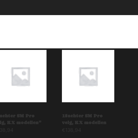
achter SM Pro
18achter SM Pro
lg, KX modellen”
velg, KX modellen
138,94
€
138,94