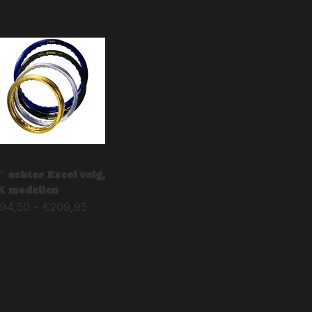
″ achter Excel velg,
 modellen
Prijsklasse:
-
194,50
€
209,95
€194,50
tot
€209,95