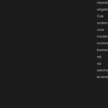
steed
uitgeb
Ook
onder
voor
moder
motor
kunne
wij
op
aanvr
levere