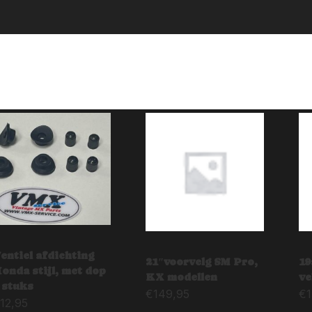
entiel afdichting
21″voorvelg SM Pro,
19
onda stijl, met dop
KX modellen
ve
 stuks
€
149,95
€
12,95