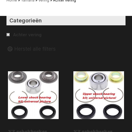
Home
»
Yamaha
»
Vering
»
Achter vering
Categorieën
Achter vering
Herstel alle filters
YZ schokbreker
YZ schokbreker